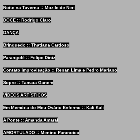
Noite na Taverna :: Mozileide Neri
DOCE :: Rodrigo Claro
DANÇA
Brinquedo :: Thatiana Cardoso
Parangolé :: Felipe Diniz
Contato Improvisação :: Renan Lima e Pedro Mariano
Sopro :: Tamara Ganem
VÍDEOS ARTÍSTICOS
Em Memória do Meu Ovário Enfermo :: Kali Kali
A Ponte :: Amanda Amaral
AMORTULADO :: Menino Paranoico