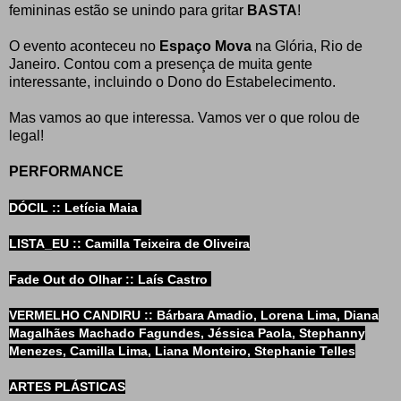
femininas estão se unindo para gritar
BASTA
!
O evento aconteceu no
Espaço Mova
na Glória, Rio de
Janeiro. Contou com a presença de muita gente
interessante, incluindo o Dono do Estabelecimento.
Mas vamos ao que interessa. Vamos ver o que rolou de
legal!
PERFORMANCE
DÓCIL :: Letícia Maia
LISTA_EU :: Camilla Teixeira de Oliveira
Fade Out do Olhar :: Laís Castro
VERMELHO CANDIRU :: Bárbara Amadio, Lorena Lima, Diana
Magalhães Machado Fagundes, Jéssica Paola, Stephanny
Menezes, Camilla Lima, Liana Mon
teiro, Stephanie Telles
ARTES PLÁSTICAS