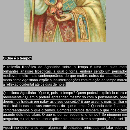
O Que é o tempo?
A reflexão filosófica de Agostinho sobre o tempo é uma de suas mais
brilhantes análises filosóficas, a qual o torna, embora sendo um pensador
medieval, muito mais contemporâneo do que muitos outros da atualidade. O
modo como Agostinho expõe suas interrogações com relação ao tempo marca
a reflexão ocidental até os dias de hoje.
Questiona Agostinho: “Que é, pois, o tempo? Quem poderá explicá-lo clara e
brevemente? Quem o poderá apreender, mesmo só com o pensamento, para
depois nos traduzir por palavras o seu conceito? E que assunto mais familiar e
mais batido nas nossas conversas do que o tempo? Quando dele falamos,
compreendemos o que dizemos. Compreendemos também o que nos dizem
quando dele nos falam. O que é, por conseguinte, o tempo? Se ninguém me
perguntar, eu sei; se o quiser explicar a quem me fizer a pergunta, já não sei.”
Agostinho defronta-se com algumas dificuldades principais ao falar sobre o