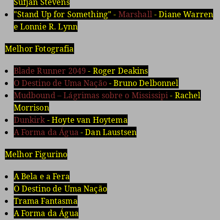
Sufjan Stevens
"Stand Up for Something" -
Marshall
- Diane Warren
e Lonnie R. Lynn
Melhor Fotografia
Blade Runner 2049
- Roger Deakins
O Destino de Uma Nação
- Bruno Delbonnel
Mudbound – Lágrimas sobre o Mississipi
- Rachel
Morrison
Dunkirk
- Hoyte van Hoytema
A Forma da Água
- Dan Laustsen
Melhor Figurino
A Bela e a Fera
O Destino de Uma Nação
Trama Fantasma
A Forma da Água