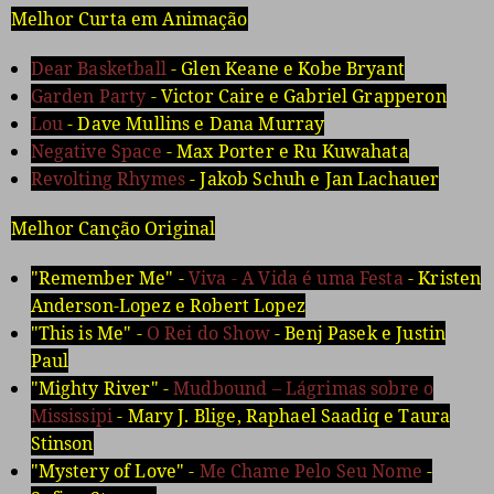
Melhor Curta em Animação
Dear Basketball
- Glen Keane e Kobe Bryant
Garden Party
- Victor Caire e Gabriel Grapperon
Lou
- Dave Mullins e Dana Murray
Negative Space
- Max Porter e Ru Kuwahata
Revolting Rhymes
- Jakob Schuh e Jan Lachauer
Melhor Canção Original
"Remember Me" -
Viva - A Vida é uma Festa
- Kristen
Anderson-Lopez e Robert Lopez
"This is Me" -
O Rei do Show
- Benj Pasek e Justin
Paul
"Mighty River" -
Mudbound – Lágrimas sobre o
Mississipi
- Mary J. Blige, Raphael Saadiq e Taura
Stinson
"Mystery of Love" -
Me Chame Pelo Seu Nome
-