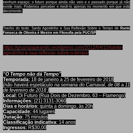
nenhum espaço; o futuro porque ainda não veio e o passado porque já não
existe mais. Podemos perceber e medi-lo apenas no momento em que está
decorrendo.
Trecho do texto: Santo Agostinho e Sua Reflexão Sobre o Tempo de
Ranis
Fonseca de Oliveira é Mestre em Filosofia pela PUC/SP
https://grupopapeando.wordpress.com/2012/04/10/santo-
agostinho-e-sua-reflexao-sobre-o-tempo/
“O Tempo não dá Tempo”
Temporada:
18 de janeiro a 25 de fevereiro de 2018
(não haverá espetáculo na semana do Carnaval, de 08 a 11
de fevereiro de 2018 )
Local:
Oi Futuro (
Rua Dois de Dezembro, 63 – Flamengo)
Informações:
(21)
3131-3060
Dias e horários:
quinta a domingo, às 20h
Capacidade:
44 lugares
Duração
: 75
minutos
Classificação indicativa:
14 anos
Ingressos:
R$30,00