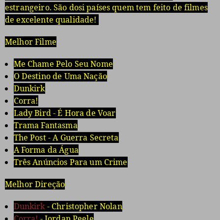
estrangeiro. São dosi países quem tem feito de filmes
de excelente qualidade!
Melhor Filme
Me Chame Pelo Seu Nome
O Destino de Uma Nação
Dunkirk
Corra!
Lady Bird - É Hora de Voar
Trama Fantasma
The Post - A Guerra Secreta
A Forma da Água
Três Anúncios Para um Crime
Melhor Direção
Dunkirk
- Christopher Nolan
Corra!
- Jordan Peele