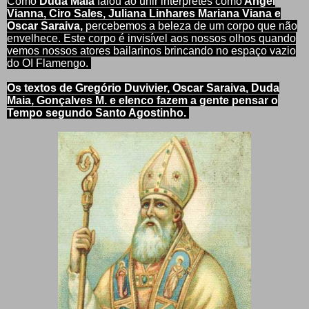
Como
Duda Maia
falou ao unir intérpretes como
Angel
Vianna, Ciro Sales, Juliana Linhares Mariana Viana e
Oscar Saraiva,
percebemos a beleza de um corpo que não
envelhece. Este corpo é invisível aos nossos olhos quando
vemos nossos atores bailarinos brincando no espaço vazio
do OI Flamengo.
Os textos de Gregório Duvivier, Oscar Saraiva, Duda
Maia, Gonçalves M. e elenco fazem a gente pensar o
Tempo segundo Santo Agostinho.