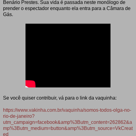
Benário Prestes. Sua vida é passada neste monólogo de
prender o espectador enquanto ela entra para a Câmara de
Gás.
Se você quiser contribuir, vá para o link da vaquinha:
https://www.vakinha.com.br/vaquinha/somos-todos-olga-no-
rio-de-janeiro?
utm_campaign=facebook&amp%3Butm_content=262862&a
mp%3Butm_medium=button&amp%3Butm_source=VkCreat
ed