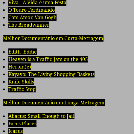
Viva - A Vida é uma Festa
O Touro Ferdinando
Com Amor, Van Gogh
The Breadwinner
Melhor Documentário em Curta-Metragem
Edith+Eddie
Heaven is a Traffic Jam on the 405
Heroin(e)
Kayayo: The Living Shopping Baskets
Knife Skills
Traffic Stop
Melhor Documentário em Longa-Metragem
Abacus: Small Enough to Jail
Faces Places
Icarus