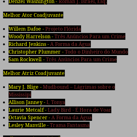
Denzel Washington -
Roman J. Israel, Esq.
Melhor Ator Coadjuvante
Willem Dafoe -
Projeto Flórida
Woody Harrelson -
Três Anúncios Para um Crime
Richard Jenkins -
A Forma da Água
Christopher Plummer -
Todo o Dinheiro do Mundo
Sam Rockwell -
Três Anúncios Para um Crime
Melhor Atriz Coadjuvante
Mary J. Blige -
Mudbound – Lágrimas sobre o
Mississipi
Allison Janney -
I, Tonya
Laurie Metcalf -
Lady Bird - É Hora de Voar
Octavia Spencer -
A Forma da Água
Lesley Manville -
Trama Fantasma