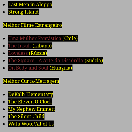
Last Men in Aleppo
Strong Island
Melhor Filme Estrangeiro
Uma Mulher Fantástica
(Chile)
The Insult
(Líbano)
Loveless
(Rússia)
The Square - A Arte da Discórdia
(Suécia)
On Body and Soul
(Hungria)
Melhor Curta-Metragem
DeKalb Elementary
The Eleven O’Clock
My Nephew Emmett
The Silent Child
Watu Wote/All of Us