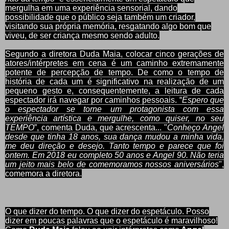
mergulha em uma experiência sensorial, dando
possibilidade que o público seja também um criador,
visitando sua própria memória, resgatando algo bom que
viveu, de ser criança mesmo sendo adulto.
Segundo a diretora Duda Maia, colocar cinco gerações de
atores/intérpretes em cena é um caminho extremamente
potente de percepção de tempo. De como o tempo de
história de cada um é significativo na realização de um
pequeno gesto e, consequentemente, a leitura de cada
espectador irá navegar por caminhos pessoais. “
Espero que
o espectador se torne um protagonista com essa
experiência artística e mergulhe, como quiser, no seu
TEMPO
”, comenta Duda, que acrescenta... "
Conheço Angel
desde que tinha 18 anos, sua dança mudou a minha vida,
me deu direção e desejo. Tanto tempo e parece que foi
ontem. Em 2018 eu completo 50 anos e Angel 90. Não teria
um jeito mais belo de comemoramos nossos aniversários
",
comemora a diretora.
O que dizer do tempo. O que dizer do espetáculo. Posso
dizer em poucas palavras que o espetáculo é maravilhoso!