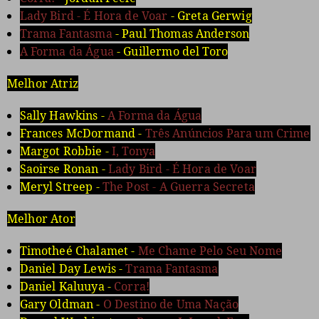
Lady Bird - É Hora de Voar
- Greta Gerwig
Trama Fantasma
- Paul Thomas Anderson
A Forma da Água
- Guillermo del Toro
Melhor Atriz
Sally Hawkins -
A Forma da Água
Frances McDormand -
Três Anúncios Para um Crime
Margot Robbie -
I, Tonya
Saoirse Ronan -
Lady Bird - É Hora de Voar
Meryl Streep -
The Post - A Guerra Secreta
Melhor Ator
Timotheé Chalamet -
Me Chame Pelo Seu Nome
Daniel Day Lewis -
Trama Fantasma
Daniel Kaluuya -
Corra!
Gary Oldman -
O Destino de Uma Nação