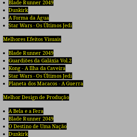
Blade Runner 2049
Dunkirk
A Forma da Água
Star Wars - Os Últimos Jedi
Melhores Efeitos Visuais
Blade Runner 2049
Guardiões da Galáxia Vol.2
Kong - A Ilha da Caveira
Star Wars - Os Últimos Jedi
Planeta dos Macacos - A Guerra
Melhor Design de Produção
A Bela e a Fera
Blade Runner 2049
O Destino de Uma Nação
Dunkirk