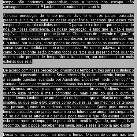
tempo: não podemos apreendê-lo, pois o tempo nos escapa, não
conseguimos medi-lo. E também não podemos percebê-lo.
A nossa percepção do tempo permite dividi-lo em três partes: passado,
presente e futuro. A partir de nossa experiência, sabemos que esses três
tempos são bastante distintos entre si. O passado é o tempo que se afasta de
nós, de nossa consciência, de nossa percepção; é tudo que já não é mais
palpável, simplesmente porque já se foi. Chamamos de presente o “agora”, o
tempo em que nossas experiências acontecem, no momento em que ocorrem.
E o futuro, por sua vez, corresponde ao conjunto de todos os eventos que se
concretizam na medida em que o tempo passa. Em outras palavras, o futuro é
como o lugar onde estão prontos todos os fatos que presenciamos quando
determinado período de tempo vier a transcorrer, por menos ou por mais
extenso que seja.
De acordo com nossa percepção, dividimos o tempo em três partes distintas: o
presente, o passado e o futuro. Seria necessário, neste momento, lançar mão
à seguinte questão levantada por Agostinho: É possível medir o tempo? “E,
contudo, Senhor, percebemos os intervalos dos tempos, comparamo-los entre
si e dizemos uns são mais longos e outros mais breves. Medimos também
quando esse tempo é mais comprido ou mais curto do que o outro, e
respondemos também que um é duplo ou triplo, ou que a relação entre eles é
simples, ou que este é tão grande como aqueles. as não medimos os tempos
que passam, quando os medimos pela sensibilidade. Quem pode medir os
tempos passados que já não existem ou os futuros que ainda não chegaram?
Só se alguém se atrever a dizer que pode medir o que não existe! Quando
está decorrendo o tempo, pode percebê-lo e medi-lo. Quando, porém, já tiver
decorrido, não o pode perceber nem medir, porque esse tempo já não existe”
Desta forma, não conseguimos medir o tempo. O presente porque não tem