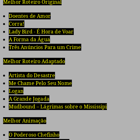
Melhor Roteiro Original
Doentes de Amor
Corra!
Lady Bird - É Hora de Voar
A Forma da Água
Três Anúncios Para um Crime
Melhor Roteiro Adaptado
Artista do Desastre
Me Chame Pelo Seu Nome
Logan
A Grande Jogada
Mudbound – Lágrimas sobre o Mississipi
Melhor Animação
O Poderoso Chefinho